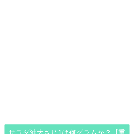
サラダ油大さじ1は何グラムか？【重