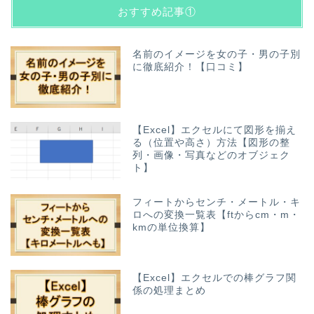
おすすめ記事①
名前のイメージを女の子・男の子別
に徹底紹介！【口コミ】
【Excel】エクセルにて図形を揃え
る（位置や高さ）方法【図形の整
列・画像・写真などのオブジェク
ト】
フィートからセンチ・メートル・キ
ロへの変換一覧表【ftからcm・m・
kmの単位換算】
【Excel】エクセルでの棒グラフ関
係の処理まとめ