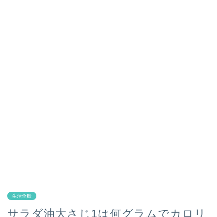
生活全般
サラダ油大さじ1は何グラムでカロリ