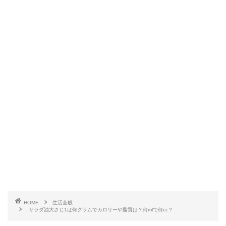
HOME
生活全般
サラダ油大さじ1は何グラムでカロリーや脂質は？何mlで何cc？