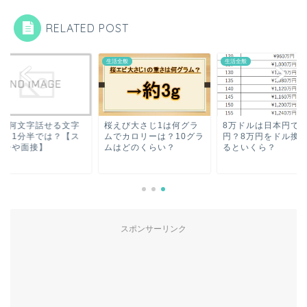
RELATED POST
類
生活全般
生活全般
分で何文字話せる文字
桜えび大さじ1は何グラ
8万ドルは日本円で
は？1分半では？【ス
ムでカロリーは？10グラ
円？8万円をドル換
ーチや面接】
ムはどのくらい？
るといくら？
スポンサーリンク