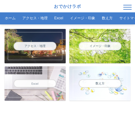
おでかけラボ
ホーム
アクセス・地理
Excel
イメージ・印象
数え方
サイトマ
アクセス・地理
イメージ・印象
数え方
Excel