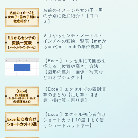
名前のイメージを女の子・男
の子別に徹底紹介！【口コ
ミ】
ミリからセンチ・メートル・
インチへの変換一覧表【mmか
らcmやm・inchの単位換算】
【Excel】エクセルにて図形を
揃える（位置や高さ）方法
【図形の整列・画像・写真な
どのオブジェクト】
【Excel】エクセルでの四則演
算のまとめ【足し算・引き
算・掛け算・割り算】
【Excel】エクセル初心者向け
ショートカット10選【よく使
うショートカットキー】