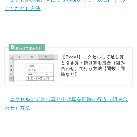
ごとなど）方法
【Excel】エクセルにて足し算
と引き算・掛け算を混合（組み
合わせ）で行う方法【関数：同
時など】
・
エクセルにて足し算と掛け算を同時に行う（組み合
わせ）方法