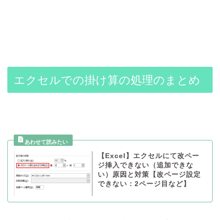
エクセルでの掛け算の処理のまとめ
【Excel】エクセルにて改ペー
ジ挿入できない（追加できな
い）原因と対策【改ページ設定
できない：2ページ目など】