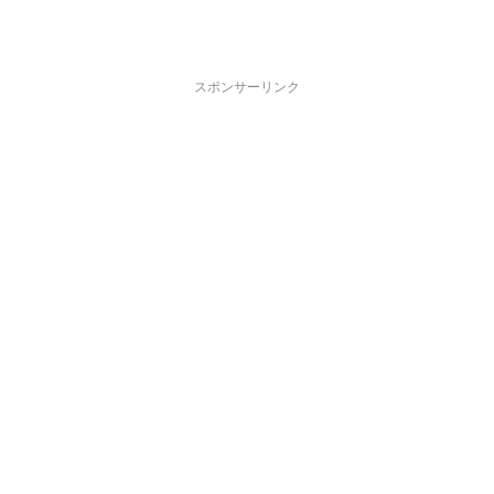
スポンサーリンク