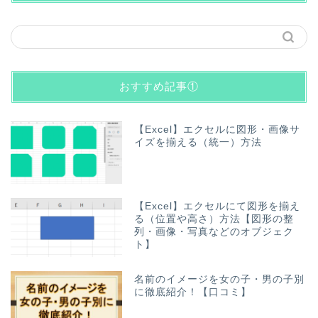
おすすめ記事①
【Excel】エクセルに図形・画像サ
イズを揃える（統一）方法
【Excel】エクセルにて図形を揃え
る（位置や高さ）方法【図形の整
列・画像・写真などのオブジェク
ト】
名前のイメージを女の子・男の子別
に徹底紹介！【口コミ】