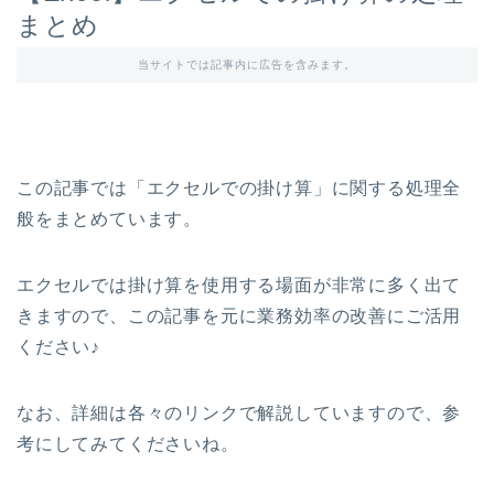
まとめ
当サイトでは記事内に広告を含みます。
この記事では「エクセルでの掛け算」に関する処理全
般をまとめています。
エクセルでは掛け算を使用する場面が非常に多く出て
きますので、この記事を元に業務効率の改善にご活用
ください♪
なお、詳細は各々のリンクで解説していますので、参
考にしてみてくださいね。