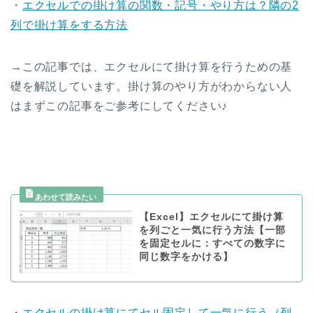
・
エクセルでの掛け算の関数・記号・やり方は？隣の2
列で掛け算をする方法
→この記事では、エクセルにて掛け算を行うための基
礎を解説しています。掛け算のやり方がわからない人
はまずこの記事をご参考にしてください♪
【Excel】エクセルにて掛け算
を列ごと一気に行う方法【一部
を固定セルに：すべての数字に
同じ数字をかける】
・
エクセルの掛け算にてセル固定して一気に行う（列