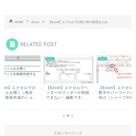
HOME
Excel
【Excel】エクセルでの掛け算の処理まとめ
RELATED POST
l
Excel
Excel
xcel】エクセルでヘ
【Excel】エクセルにて
【Excel】エクセル
ダーやフッダーが削除
数字やバーコードが文字
ファイルを開く（既
ない・編集でき...
化け（シャープやe...
の）、新規作成のショ.
スポンサーリンク