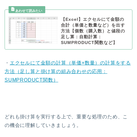
【Excel】エクセルにて金額の
合計（単価と数量など）を出す
方法【個数（購入数）と値段の
足し算：自動計算：
SUMPRODUCT関数など】
・
エクセルにて金額の計算（単価×数量）の計算をする
方法（足し算と掛け算の組み合わせの応用：
SUMPRODUCT関数）
どれも掛け算を実行する上で、重要な処理のため、こ
の機会に理解していきましょう。