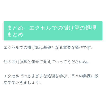
まとめ エクセルでの掛け算の処理
まとめ
エクセルでの掛け算は基礎となる重要な操作です。
他の四則演算と併せて覚えていってくださいね。
エクセルでのさまざまな処理を学び、日々の業務に役
立てていきましょう。