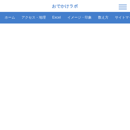
おでかけラボ
ホーム
アクセス・地理
Excel
イメージ・印象
数え方
サイトマ