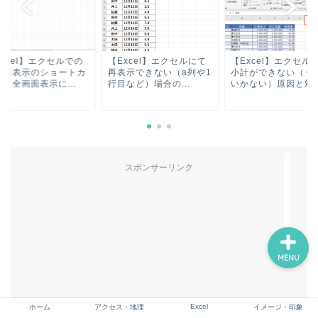
ホーム
xcel】エクセルでの
【Excel】エクセルにて
【Excel】エクセル
画面表示のショートカ
再表示できない（a列や1
小計ができない（う
【全画面表示に...
行目など）場合の...
いかない）原因と対..
アクセス・地理
Excel
スポンサーリンク
イメージ・印象
MENU
Excel
ホーム
アクセス・地理
イメージ・印象