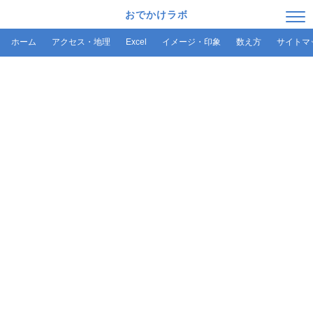
おでかけラボ
ホーム
アクセス・地理
Excel
イメージ・印象
数え方
サイトマ