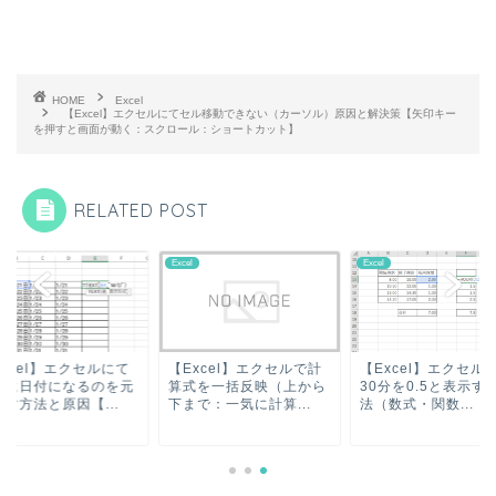
HOME
Excel
【Excel】エクセルにてセル移動できない（カーソル）原因と解決策【矢印キー
を押すと画面が動く：スクロール：ショートカット】
RELATED POST
l
Excel
Excel
xcel】エクセルにて
【Excel】エクセルで計
【Excel】エクセル
手に日付になるのを元
算式を一括反映（上から
30分を0.5と表示す
す方法と原因【...
下まで：一気に計算...
法（数式・関数...