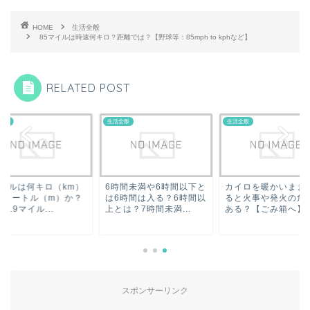
HOME
生活全般
85マイルは時速何キロ？距離では？【野球等：85mph to kphなど】
RELATED POST
全般
生活全般
生活全般
マイルは何キロ（km）
6時間未満や6時間以下と
カイロを暖かいまま
何メートル（m）か？
は6時間は入る？6時間以
ると火事や発火の危
1~8.9マイル...
上とは？7時間未満...
ある？【ごみ箱へ】
スポンサーリンク