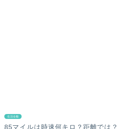
生活全般
85マイルは時速何キロ？距離では？