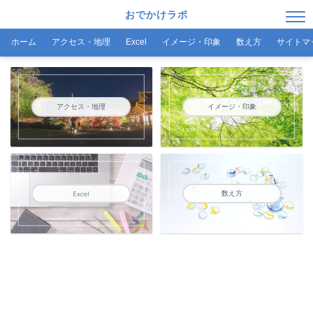
おでかけラボ
ホーム
アクセス・地理
Excel
イメージ・印象
数え方
サイトマ
アクセス・地理
イメージ・印象
数え方
Excel