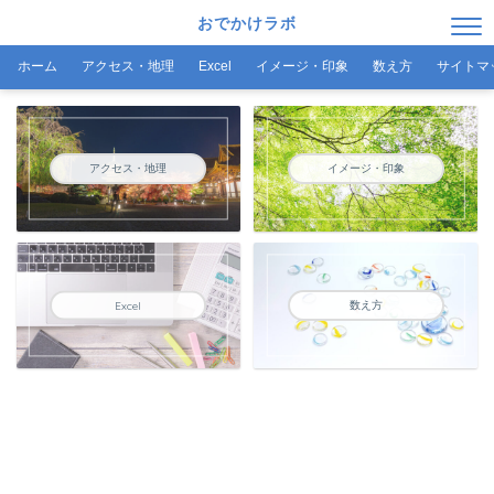
おでかけラボ
ホーム
アクセス・地理
Excel
イメージ・印象
数え方
サイトマ
アクセス・地理
イメージ・印象
数え方
Excel