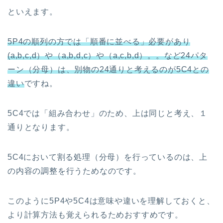
といえます。
5P4の順列の方では「順番に並べる」必要があり
(a,b,c,d）や（a,b,d,c）や（a,c,b,d）。。など24パタ
ーン（分母）は、別物の24通りと考えるのが5C4との
違い
ですね。
5C4では「組み合わせ」のため、上は同じと考え、１
通りとなります。
5C4において割る処理（分母）を行っているのは、上
の内容の調整を行うためなのです。
このように5P4や5C4は意味や違いを理解しておくと、
より計算方法も覚えられるためおすすめです。