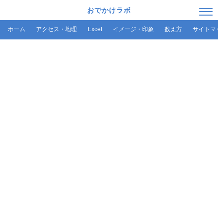
おでかけラボ
ホーム
アクセス・地理
Excel
イメージ・印象
数え方
サイトマ