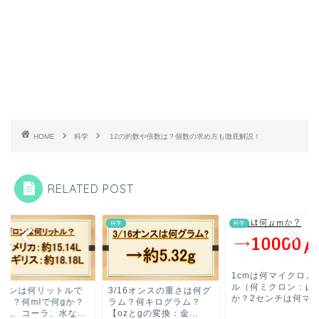
HOME
科学
12の約数や倍数は？個数の求め方も徹底解説！
RELATED POST
科学
科学
1cmは何マイクロメ
ル（何ミクロン：μm
ガロンは何リットルで
3/16オンスの重さは何グ
か？2センチは何マイ.
キロ？何mlで何gか？
ラム？何キログラム？
牛乳、コーラ、水な...
【ozとgの変換：金...