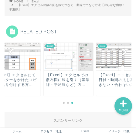
HOME
Excel
【Excel】エクセルの散布図を線でつなぐ・曲線でつなぐ方法【滑らかな曲線：
平滑線】
ホーム
RELATED POST
アクセス・地理
l
Excel
Excel
Excel
イメージ・印象
xcel】エクセルにて
【Excel】エクセルでの
【Excel】エクセル
ィルターをかけたコピ
散布図に線を引く（基準
日付・時間の足し算
貼り付けする方...
線・平均線など）方...
きない・合わない原..
MENU
スポンサーリンク
Excel
ホーム
アクセス・地理
イメージ・印象