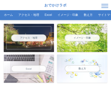
おでかけラボ
ホーム
アクセス・地理
Excel
イメージ・印象
数え方
サイトマ
アクセス・地理
イメージ・印象
数え方
Excel