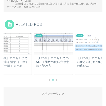
HOME
Excel
【Excel】エクセルにて指定の値に近い値を返す方法【基準値に近い値、大きい
方と小さい方、基準値に近い値】
RELATED POST
l
Excel
Excel
xcel】エクセルでの
【Excel】エクセルの
【Excel】エクセル
ORT関数の使い方や意
xlsxとxlsとxlsmとxlsb
同じ文字を消す（一
・読み方
の違い...
方法【一部：まとめ..
スポンサーリンク