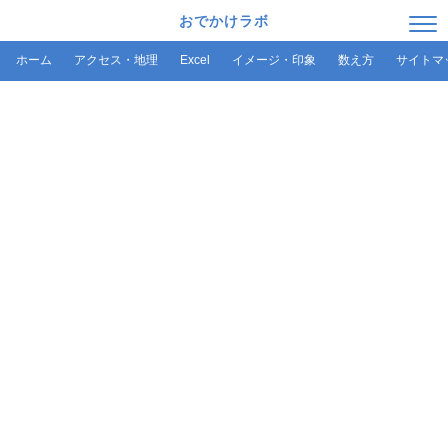
おでかけラボ
ホーム
アクセス・地理
Excel
イメージ・印象
数え方
サイトマ