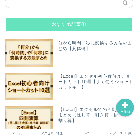
おすすめ記事①
ホーム
アクセス・地理
分から時間・秒に変換する方法のま
とめ【具体例】
Excel
イメージ・印象
【Excel】エクセル初心者向けショ
ートカット10選【よく使うショート
カットキー】
【Excel】エクセルでの四則演算の
MENU
まとめ【足し算・引き算・掛け算・
割り算】
Excel
ホーム
アクセス・地理
イメージ・印象