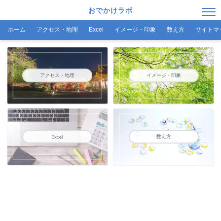
おでかけラボ
ホーム
アクセス・地理
Excel
イメージ・印象
数え方
サイトマ
アクセス・地理
イメージ・印象
数え方
Excel