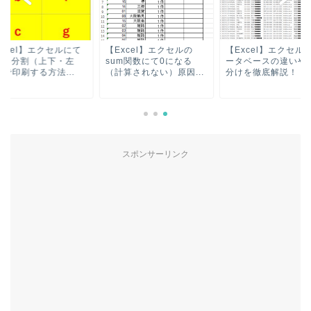
xcel】エクセルにて
【Excel】エクセルの
【Excel】エクセル
4を8分割（上下・左
sum関数にて0になる
ータベースの違いや
で印刷する方法...
（計算されない）原因...
分けを徹底解説！
スポンサーリンク