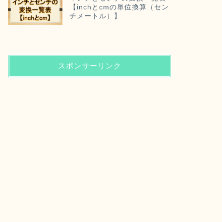
【inchとcmの単位換算（セン
チメートル）】
スポンサーリンク