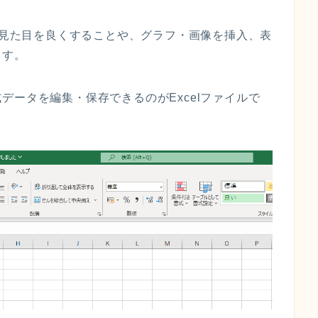
見た目を良くすることや
、
グラフ・画像を挿入、
表
ます。
式データを
編集・保存でき
る
のが
Excel
ファイルで