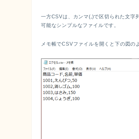
一方
CSV
は
、
カンマ
(,)
で区切られた
文字
可能
なシンプルなファイル
です。
メモ帳で
CSV
ファイルを開くと
下の図の