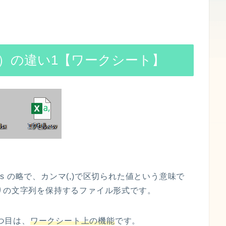
など）の違い1【ワークシート】
es
の略で、
カンマ
(,)
で
区切
られた
値
という意味で
りの文字列を保持するファイル形式です
。
つ目は、
ワークシート上の機能
です。