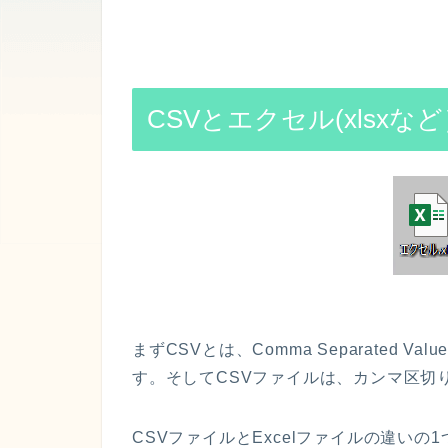
CSV
とエクセル(xlsx
まず
CSV
とは、
Comma Separated Valu
す。そして
CSV
ファイルは、カンマ区切
CSV
ファイル
と
Excel
ファイル
の違いの
1