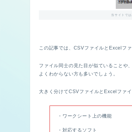
当サイトでは
この記事では、
CSV
ファイルと
Excel
ファ
ファイル同士の見た目が
似ている
ことや
よくわからない方も多いでしょう。
大きく分けて
CSV
ファイルと
Excel
ファイ
・
ワークシート上の
機能
・
対応する
ソフト