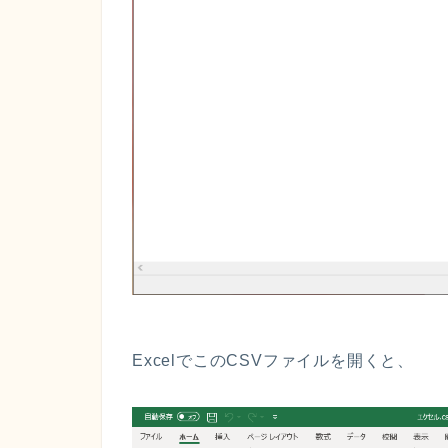
Excel
で
この
CSV
ファイルを
開くと
、