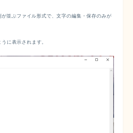
列が並ぶ
ファイル
形式
で、文字の編集
・
保存
のみ
が
ように表示されます。