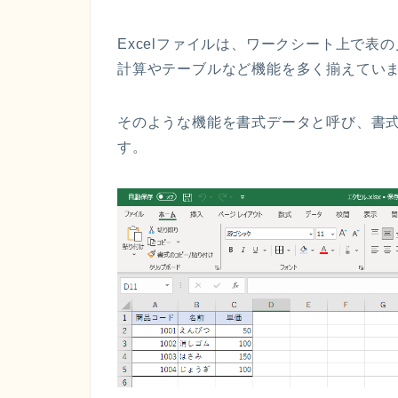
Excel
ファイルは、
ワークシート上で表の
計算やテーブルなど機能を多く揃えてい
そのような機能を
書式データ
と呼び、書
す
。