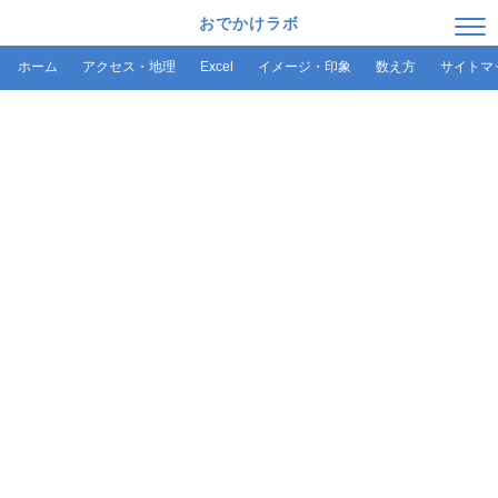
おでかけラボ
ホーム
アクセス・地理
Excel
イメージ・印象
数え方
サイトマ