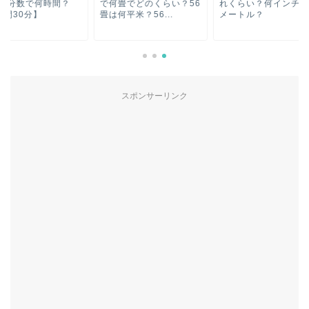
何畳でどのくらい？56
れくらい？何インチで何
少数や分数で何時間
何平米？56...
メートル？
【2時間30分】
スポンサーリンク