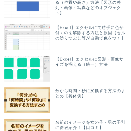
る（位置や高さ）方法【図形の整
列・画像・写真などのオブジェク
ト】
【Excel】エクセルにて勝手に色が
付くのを解除する方法と原因【セル
の塗りつぶし等が自動で色をつく】
【Excel】エクセルに図形・画像サ
イズを揃える（統一）方法
分から時間・秒に変換する方法のま
とめ【具体例】
名前のイメージを女の子・男の子別
に徹底紹介！【口コミ】