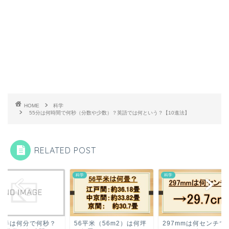
HOME
科学
55分は何時間で何秒（分数や少数）？英語では何という？【10進法】
RELATED POST
科学
科学
6平米（56m2）は何坪
297mmは何センチでど
2時間半は何分で何