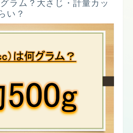
）は何グラム？大さじ・計量カッ
らい？