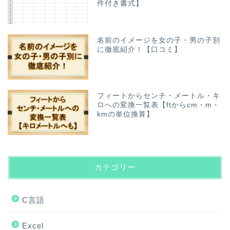
件付き書式】
名前のイメージを女の子・男の子別
に徹底紹介！【口コミ】
フィートからセンチ・メートル・キ
ロへの変換一覧表【ftからcm・m・
kmの単位換算】
カテゴリー
C言語
Excel