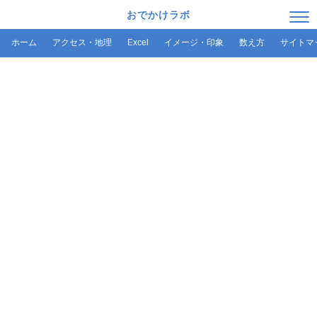
おでかけラボ
ホーム
アクセス・地理
Excel
イメージ・印象
数え方
サイトマ