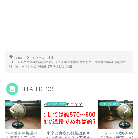
HOME
アクセス・地理
トルコの漢字や英語の表記は？漢字１文字で表すと？正式名称や略称（英語の
略：国コード）などを解説【TURはどこの国】
RELATED POST
セス・地理
アクセス・地理
アクセス・地理
京と青森の距離は何キ
イタリアの漢字や英語の
キューバの漢字や英
？車やバイク（下道や
表記は？漢字１文字で表
表記は？漢字1文字