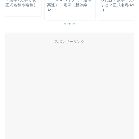
速）・電車（新幹線
すと？正式名称や略称
すと？正式名称や略称(
.
（...
スポンサーリンク