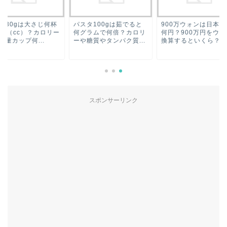
スタ100gは茹でると
900万ウォンは日本円で
片栗粉30gは大さじ
グラムで何倍？カロリ
何円？900万円をウォン
で何ml（cc）？カロ
や糖質やタンパク質...
換算するといくら？
は？計量カップ何...
スポンサーリンク