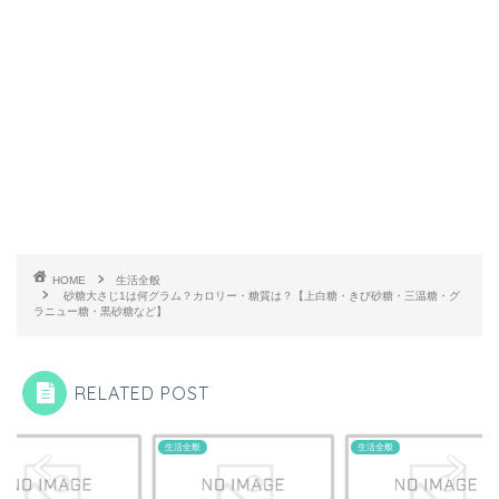
HOME
生活全般
砂糖大さじ1は何グラム？カロリー・糖質は？【上白糖・きび砂糖・三温糖・グ
ラニュー糖・黒砂糖など】
RELATED POST
全般
生活全般
生活全般