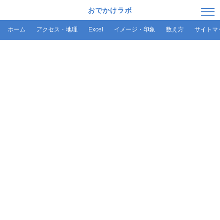
おでかけラボ
ホーム
アクセス・地理
Excel
イメージ・印象
数え方
サイトマ