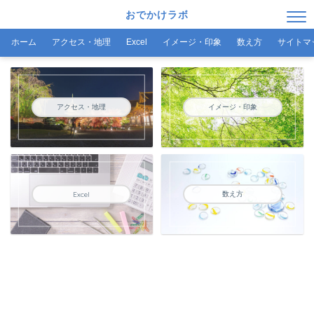
おでかけラボ
ホーム
アクセス・地理
Excel
イメージ・印象
数え方
サイトマ
アクセス・地理
イメージ・印象
数え方
Excel