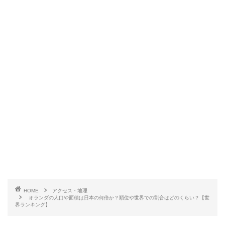
HOME
アクセス・地理
オランダの人口や面積は日本の何倍か？順位や世界での割合はどのくらい？【世
界ランキング】