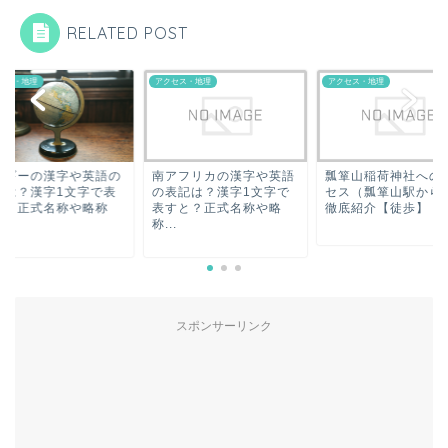
RELATED POST
セス・地理
アクセス・地理
アクセス・地理
ルギーの漢字や英語の
南アフリカの漢字や英語
瓢箪山稲荷神社への
記は？漢字1文字で表
の表記は？漢字1文字で
セス（瓢箪山駅から
と？正式名称や略称
表すと？正式名称や略
徹底紹介【徒歩】
.
称...
スポンサーリンク