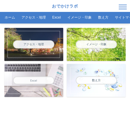
おでかけラボ
ホーム
アクセス・地理
Excel
イメージ・印象
数え方
サイトマ
アクセス・地理
イメージ・印象
数え方
Excel