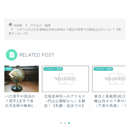
HOME
アクセス・地理
イギリスの人口や面積は日本の何倍か？順位や世界での割合はどのくらい？【世
界ランキング】
RELATED POST
セス・地理
アクセス・地理
アクセス・地理
ューバの漢字や英語の
北海道神宮へのアクセス
東京と島根県(松江)
記は？漢字1文字で表
（円山公園駅から）を解
離は何キロ？車やバ
？正式名称や略称(...
説！【札幌：徒歩での】
（下道や高速）・電車.