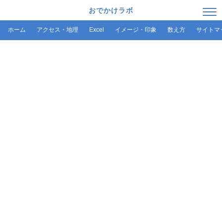
おでかけラボ
ホーム
アクセス・地理
Excel
イメージ・印象
数え方
サイトマ