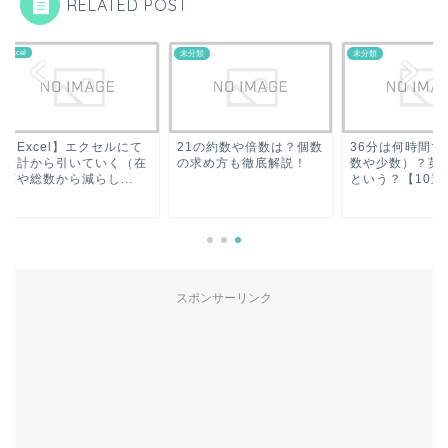
RELATED POST
l
未分類
未分類
xcel】エクセルにて
21の約数や倍数は？個数
36分は何時間で何秒
計から引いていく（在
の求め方も徹底解説！
数や少数）？英語で
総数から減らし...
という？【10進法】
スポンサーリンク