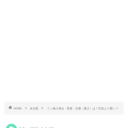
HOME
未分類
フッ素の沸点・密度・比重（重さ）は？空気より重い？