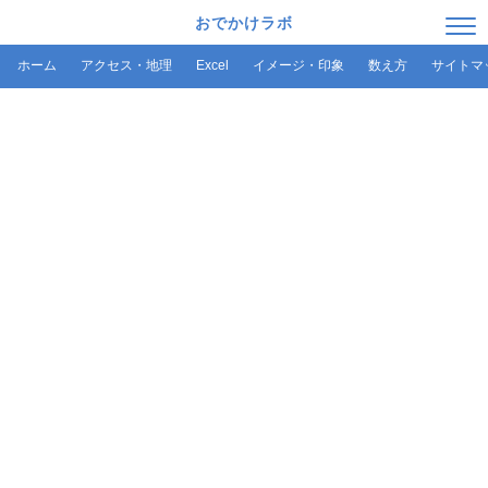
おでかけラボ
ホーム
アクセス・地理
Excel
イメージ・印象
数え方
サイトマ