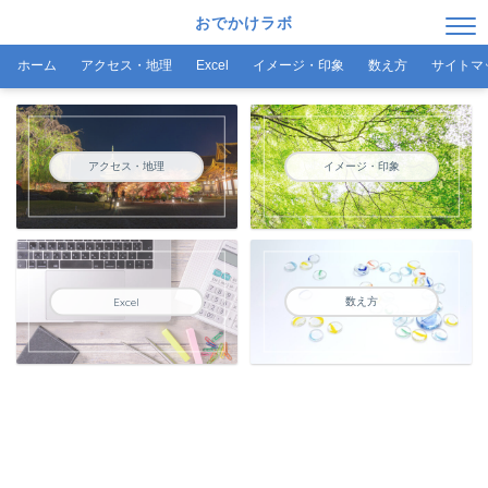
おでかけラボ
ホーム
アクセス・地理
Excel
イメージ・印象
数え方
サイトマ
アクセス・地理
イメージ・印象
数え方
Excel