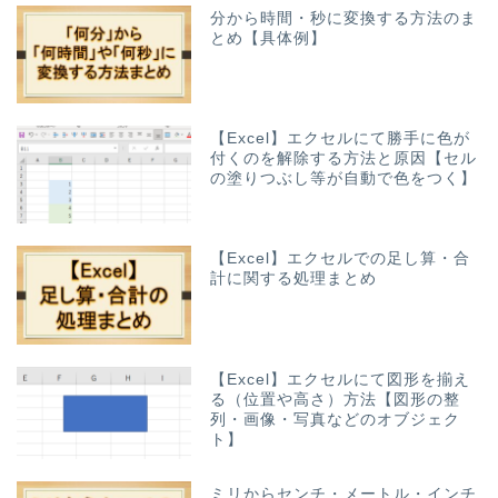
分から時間・秒に変換する方法のま
とめ【具体例】
【Excel】エクセルにて勝手に色が
付くのを解除する方法と原因【セル
の塗りつぶし等が自動で色をつく】
【Excel】エクセルでの足し算・合
計に関する処理まとめ
【Excel】エクセルにて図形を揃え
る（位置や高さ）方法【図形の整
列・画像・写真などのオブジェク
ト】
ミリからセンチ・メートル・インチ