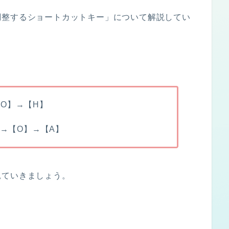
調整するショートカットキー」について解説してい
→【O】→【H】
】→【O】→【A】
見ていきましょう。