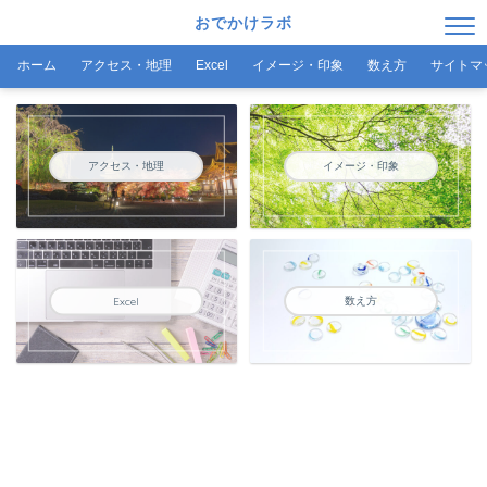
おでかけラボ
ホーム
アクセス・地理
Excel
イメージ・印象
数え方
サイトマ
アクセス・地理
イメージ・印象
数え方
Excel