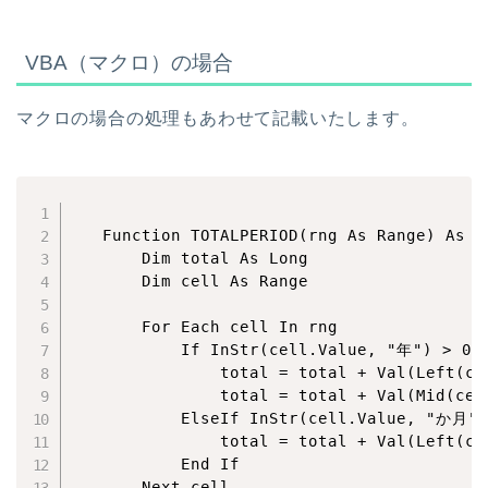
VBA（マクロ）の場合
マクロの場合の処理もあわせて記載いたします。
   Function TOTALPERIOD(rng As Range) As St
       Dim total As Long

       Dim cell As Range

       For Each cell In rng

           If InStr(cell.Value, "年") > 0 T
               total = total + Val(Left(ce
               total = total + Val(Mid(ce
           ElseIf InStr(cell.Value, "か月") 
               total = total + Val(Left(ce
           End If

       Next cell
