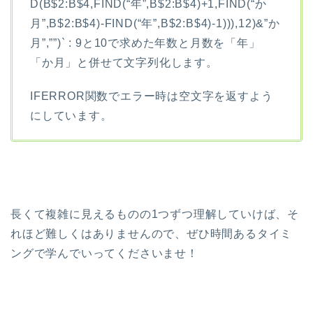
D(B$2:B$4,FIND(“年”,B$2:B$4)+1,FIND(“か
月”,B$2:B$4)-FIND(“年”,B$2:B$4)-1))),12)&”か
月”,””)` : 9と10で求めた年数と月数を「年」
「か月」と併せて文字列化します。
IFERROR関数でエラー時は空文字を返すよう
にしています。
長くて複雑に見えるものの1つずつ理解していけば、そ
れほど難しくはありませんので、ぜひ時間あるタイミ
ングで学んでいってくださいませ！