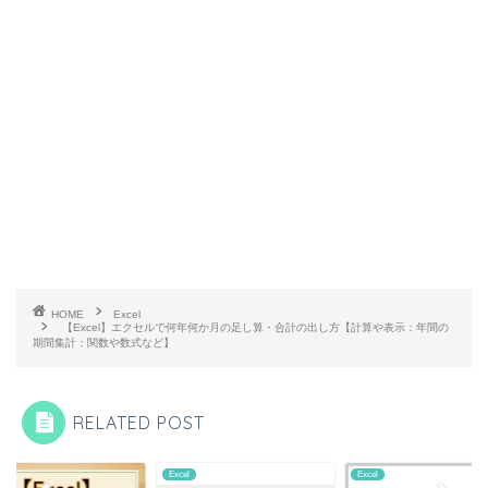
HOME
Excel
【Excel】エクセルで何年何か月の足し算・合計の出し方【計算や表示：年間の
期間集計：関数や数式など】
RELATED POST
l
Excel
Excel