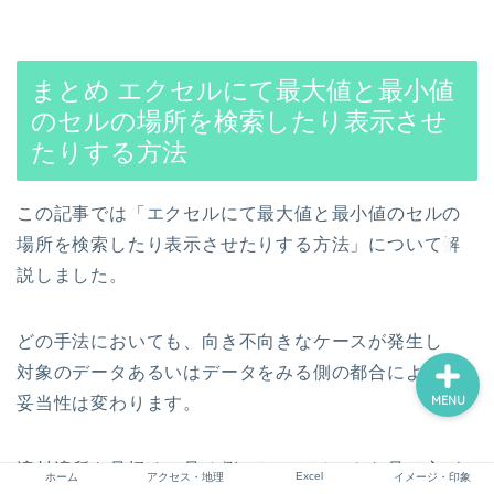
まとめ
エクセルにて最大値と最小値
ホーム
のセルの場所を検索したり表示させ
たりする方法
アクセス・地理
Excel
この記事では「
エクセルにて最大値と最小値のセルの
場所を検索したり表示させたりする方法
」
について解
イメージ・印象
説しました。
どの手法においても、
向き不向きなケースが発生し、
対象のデータあるいはデータを
みる側の都合によって
MENU
妥当性は変わります。
適材適所を見極め、見る側にとってベストな
見せ方が
Excel
ホーム
アクセス・地理
イメージ・印象