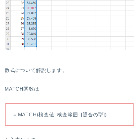
数式について解説します。
MATCH関数は
= MATCH(検査値, 検査範囲, [照合の型])