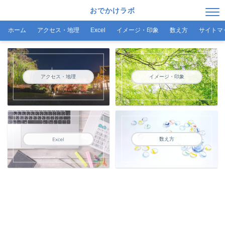
おでかけラボ
ホーム
アクセス・地理
Excel
イメージ・印象
数え方
サイトマ
アクセス・地理
イメージ・印象
数え方
Excel