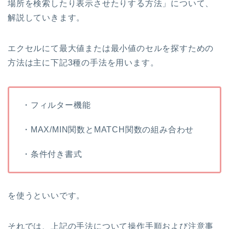
場所を検索したり表示させたりする方法」について、
解説していきます。
エクセルにて最大値または最小値のセルを探すための
方法は主に下記3種の手法を用います。
・
フィルタ
ー
機能
・M
AX
/
MIN
関数
と
M
ATCH
関数の組み合わせ
・条件付き書式
を使うといいです。
それでは、上記の手法について操作手順および注意事