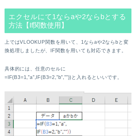
エクセルにて1ならaや2ならbとする
方法【If関数使用】
上ではVLOOKUP関数を用いて、1ならaや2ならbと変
換処理しましたが、IF関数を用いても対応できます。
具体的には、任意のセルに
=IF(B3=1,”a”,IF(B3=2,”b”,””))と入れるといいです。