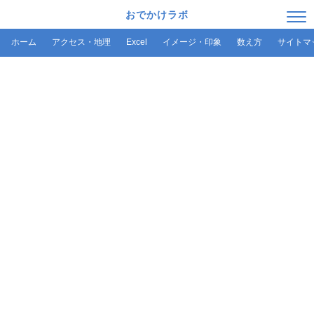
おでかけラボ
ホーム
アクセス・地理
Excel
イメージ・印象
数え方
サイトマ