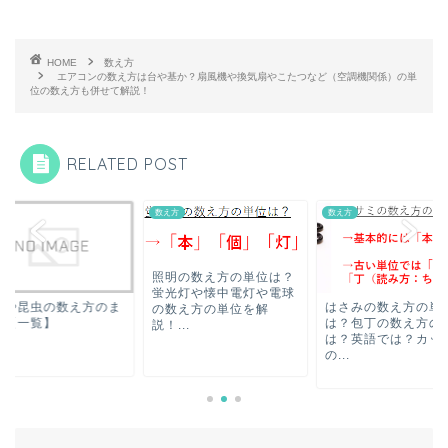
HOME
数え方
エアコンの数え方は台や基か？扇風機や換気扇やこたつなど（空調機関係）の単
位の数え方も併せて解説！
RELATED POST
方
数え方
数え方
明の数え方の単位は？
光灯や懐中電灯や電球
はさみの数え方の単位
動物や昆虫の数え方
数え方の単位を解
は？包丁の数え方の単位
とめ【一覧】
...
は？英語では？カッター
の...