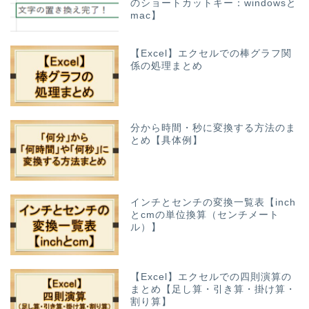
のショートカットキー：windowsと
mac】
【Excel】エクセルでの棒グラフ関
係の処理まとめ
分から時間・秒に変換する方法のま
とめ【具体例】
インチとセンチの変換一覧表【inch
とcmの単位換算（センチメート
ル）】
【Excel】エクセルでの四則演算の
まとめ【足し算・引き算・掛け算・
割り算】