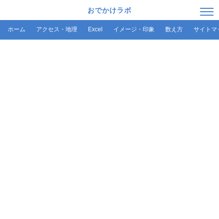
おでかけラボ
ホーム
アクセス・地理
Excel
イメージ・印象
数え方
サイトマ