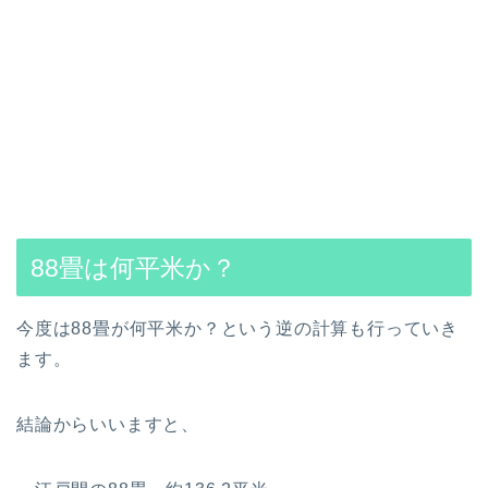
88畳は何平米か？
今度は88畳が何平米か？という逆の計算も行っていき
ます。
結論からいいますと、