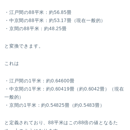
・江戸間の88平米：約56.85畳
・中京間の88平米：約53.17畳（現在一般的）
・京間の88平米：約48.25畳
と変換できます。
これは
・江戸間の1平米：約0.64600畳
・中京間の1平米：約0.60419畳（約0.6042畳）（現在
一般的）
・京間の1平米：約0.54825畳（約0.5483畳）
と定義されており、88平米はこの88倍の値となるた