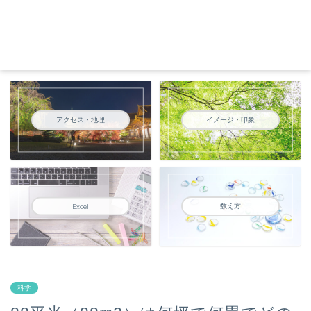
アクセス・地理
イメージ・印象
数え方
Excel
科学