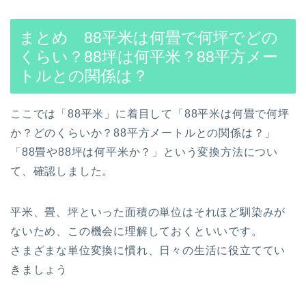
まとめ 88平米は何畳で何坪でどの
くらい？88坪は何平米？88平方メー
トルとの関係は？
ここでは「88平米」に着目して「88平米は何畳で何坪
か？どのくらいか？88平方メートルとの関係は？」
「88畳や88坪は何平米か？」という変換方法につい
て、確認しました。
平米、畳、坪といった面積の単位はそれほど馴染みが
ないため、この機会に理解しておくといいです。
さまざまな単位変換に慣れ、日々の生活に役立ててい
きましょう