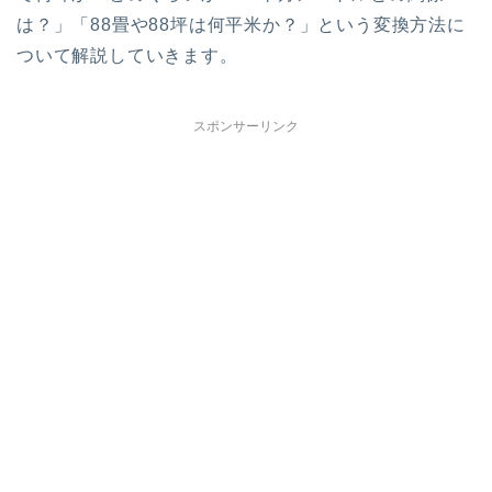
は？」「88畳や88坪は何平米か？」という変換方法に
ついて解説していきます。
スポンサーリンク