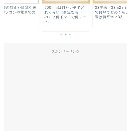
の9乗の答えや計算や表
900mmは何センチでど
33平米（33m2）は
・パソコンや電卓での
れくらい（身近なも
で何坪でどのくらい？
し方
の）？何インチで何メー
畳は何平米？33...
ト...
スポンサーリンク