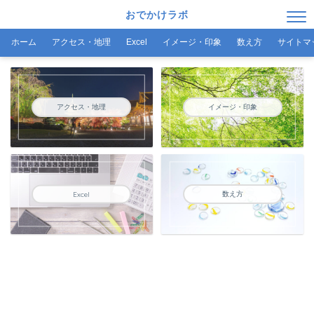
おでかけラボ
ホーム
アクセス・地理
Excel
イメージ・印象
数え方
サイトマ
アクセス・地理
イメージ・印象
数え方
Excel