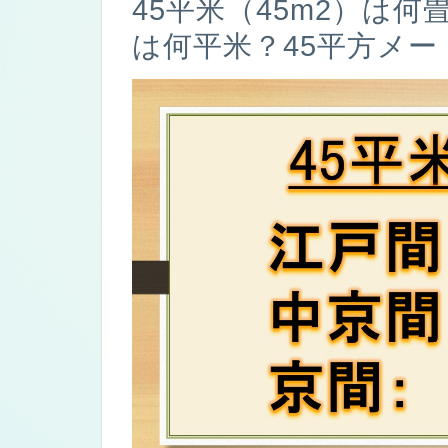
45平米（45m2）は
は何平米？45平方メ