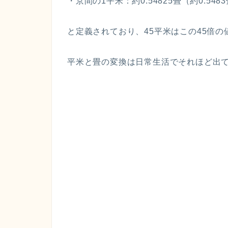
・京間の1平米：約0.54825畳（約0.548
と定義されており、45平米はこの45倍
平米と畳の変換は日常生活でそれほど出