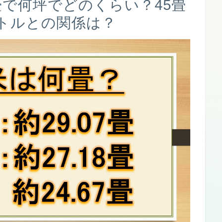
何畳で何坪でどのくらい？45畳
ートルとの関係は？