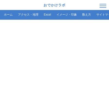
おでかけラボ
ホーム
アクセス・地理
Excel
イメージ・印象
数え方
サイトマ