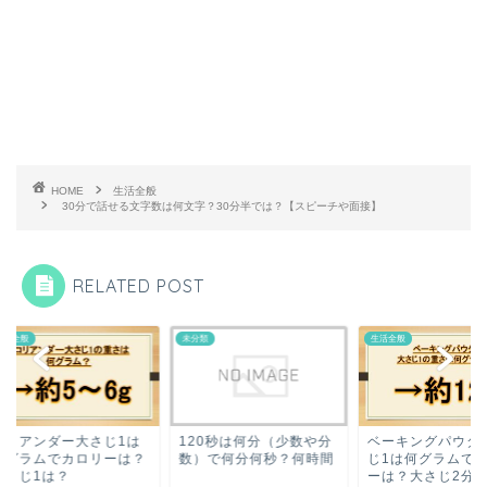
HOME
生活全般
30分で話せる文字数は何文字？30分半では？【スピーチや面接】
RELATED POST
全般
未分類
生活全般
リアンダー大さじ1は
120秒は何分（少数や分
ベーキングパウダー
グラムでカロリーは？
数）で何分何秒？何時間
じ1は何グラムでカ
さじ1は？
ーは？大さじ2分の1で