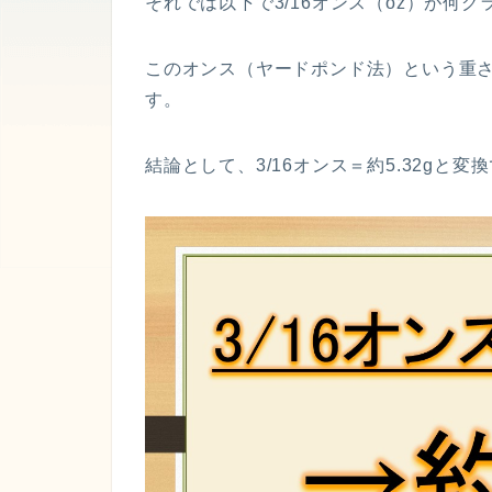
それでは以下で3/16オンス（oz）が何
このオンス（ヤードポンド法）という重
す。
結論として、3/16オンス＝約5.32gと変