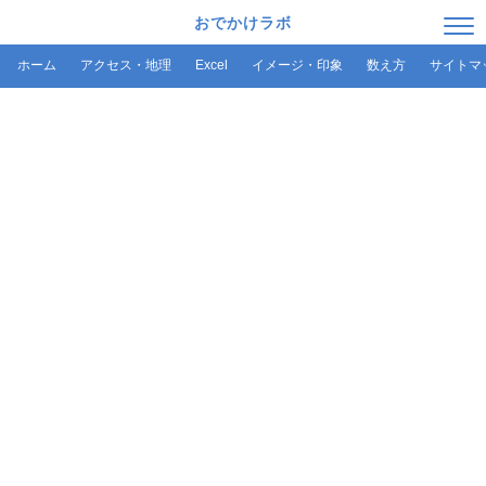
おでかけラボ
ホーム
アクセス・地理
Excel
イメージ・印象
数え方
サイトマ