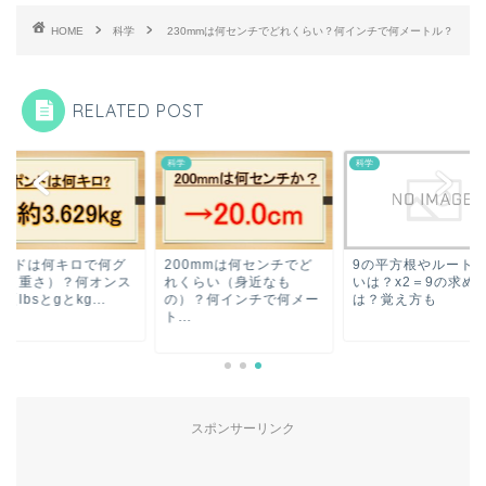
HOME
科学
230mmは何センチでどれくらい？何インチで何メートル？
RELATED POST
科学
科学
ポンドは何キロで何グ
200mmは何センチでど
9の平方根やルート
ム（重さ）？何オンス
れくらい（身近なも
いは？x2＝9の求め
【lbsとgとkg...
の）？何インチで何メー
は？覚え方も
ト...
スポンサーリンク