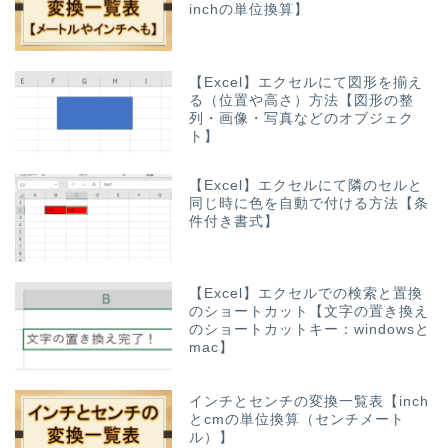
inchの単位換算】
【Excel】エクセルにて図形を揃え
る（位置や高さ）方法【図形の整
列・画像・写真などのオブジェク
ト】
【Excel】エクセルにて隣のセルと
同じ時に色を自動で付ける方法【条
件付き書式】
【Excel】エクセルでの検索と置換
のショートカット【文字の置き換え
のショートカットキー：windowsと
mac】
インチとセンチの変換一覧表【inch
とcmの単位換算（センチメート
ル）】