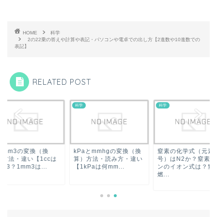
HOME
科学
2の22乗の答えや計算や表記・パソコンや電卓での出し方【2進数や10進数での
表記】
RELATED POST
科学
科学
cとmm3の変換（換
kPaとmmhgの変換（換
窒素の化学式（元素
）方法・違い【1ccは
算）方法・読み方・違い
号）はN2か？窒素イ
m3？1mm3は...
【1kPaは何mm...
ンのイオン式は？窒
燃...