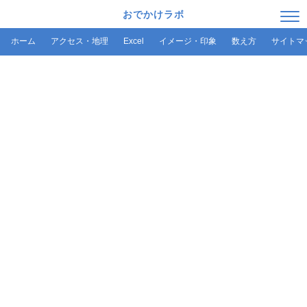
おでかけラボ
ホーム
アクセス・地理
Excel
イメージ・印象
数え方
サイトマ