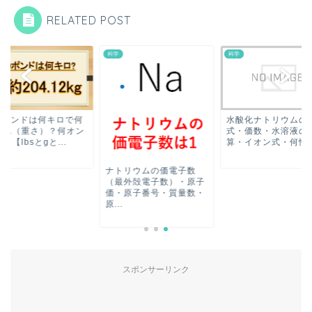
RELATED POST
科学
科学
水酸化ナトリウムの電離
450ポンドは何キロ
式・価数・水溶液のph計
グラム（重さ）？何
算・イオン式・何性の...
スか？【lbsとgと...
トリウムの価電子数
最外殻電子数）・原子
・原子番号・質量数・
.
スポンサーリンク