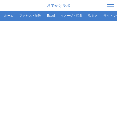
おでかけラボ
ホーム
アクセス・地理
Excel
イメージ・印象
数え方
サイトマ