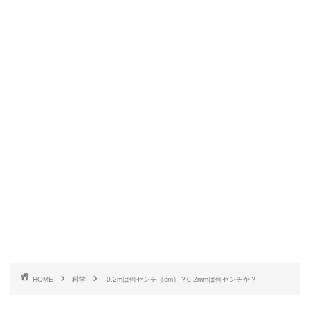
HOME
科学
0.2mは何センチ（cm）？0.2mmは何センチか？