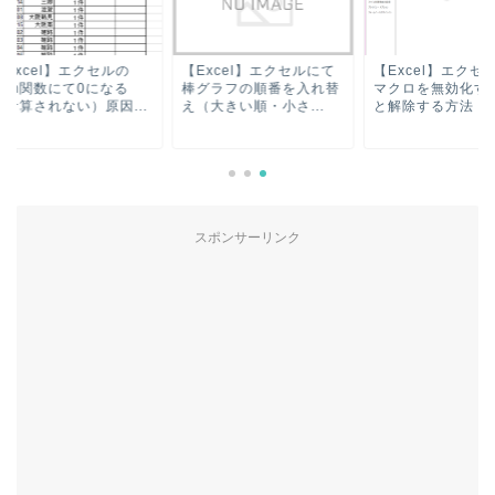
xcel】エクセルの
【Excel】エクセルにて
【Excel】エクセル
um関数にて0になる
棒グラフの順番を入れ替
マクロを無効化する
計算されない）原因...
え（大きい順・小さ...
と解除する方法【無..
スポンサーリンク