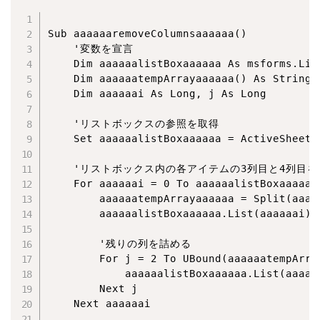
Sub aaaaaaremoveColumnsaaaaaa()

    '変数を宣言

    Dim aaaaaalistBoxaaaaaa As msforms.List
    Dim aaaaaatempArrayaaaaaa() As String

    Dim aaaaaai As Long, j As Long

    'リストボックスの参照を取得

    Set aaaaaalistBoxaaaaaa = ActiveShee
    'リストボックス内の各アイテムの3列目と4列目を
    For aaaaaai = 0 To aaaaaalistBoxaaaaaa.
        aaaaaatempArrayaaaaaa = Split(aaaa
        aaaaaalistBoxaaaaaa.List(aaaaaai) 
        '残りの列を詰める

        For j = 2 To UBound(aaaaaatempArray
            aaaaaalistBoxaaaaaa.List(aaaaa
        Next j

    Next aaaaaai
