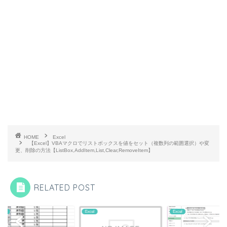
HOME
Excel
【Excel】VBAマクロでリストボックスを値をセット（複数列の範囲選択）や変
更、削除の方法【ListBox,AddItem,List,Clear,RemoveItem】
RELATED POST
l
Excel
Excel