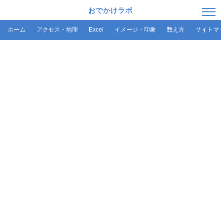
おでかけラボ
ホーム
アクセス・地理
Excel
イメージ・印象
数え方
サイトマ