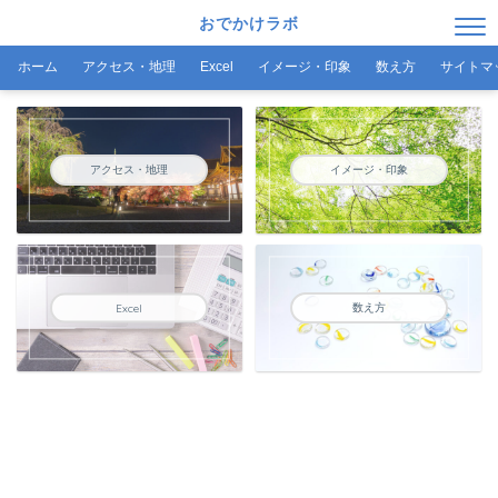
おでかけラボ
ホーム
アクセス・地理
Excel
イメージ・印象
数え方
サイトマ
アクセス・地理
イメージ・印象
数え方
Excel