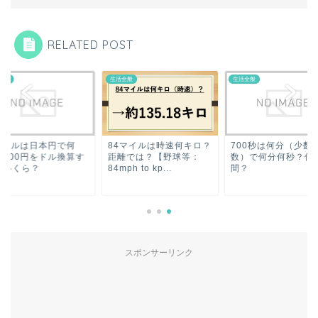
RELATED POST
全般
生活全般
生活全般
00ドルは日本円で何
84マイルは時速何キロ？
700秒は何分（少数
？200円をドル換算す
距離では？【野球等：
数）で何分何秒？何
といくら？
84mph to kp...
間？
スポンサーリンク