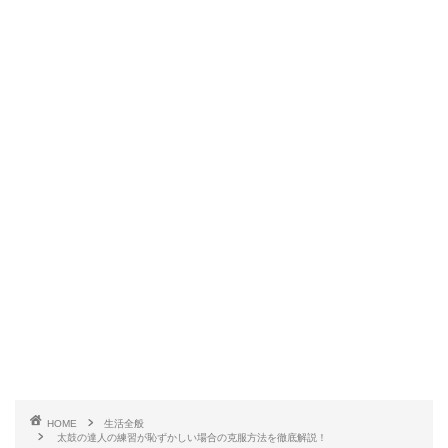
HOME
生活全般
太鼓の達人の練習が恥ずかしい場合の克服方法を徹底解説！