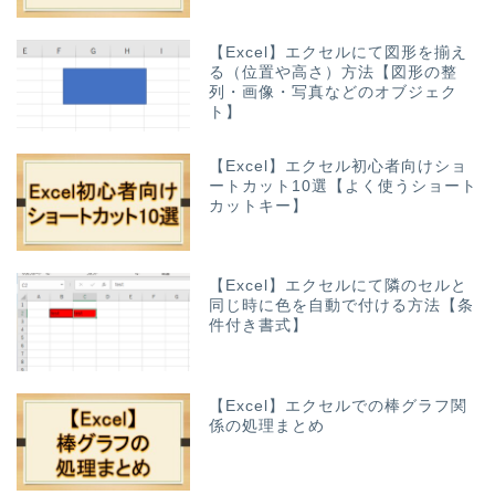
【Excel】エクセルにて図形を揃え
る（位置や高さ）方法【図形の整
列・画像・写真などのオブジェク
ト】
【Excel】エクセル初心者向けショ
ートカット10選【よく使うショート
カットキー】
【Excel】エクセルにて隣のセルと
同じ時に色を自動で付ける方法【条
件付き書式】
【Excel】エクセルでの棒グラフ関
係の処理まとめ