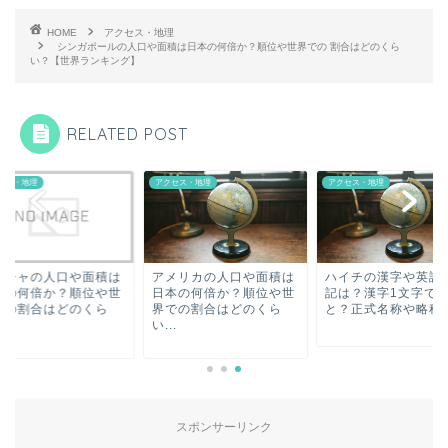
HOME
アクセス・地理
シンガポールの人口や面積は日本の何倍か？順位や世界での 割合はどのくら
い？【世界ランキング】
RELATED POST
セス・地理
アクセス・地理
アクセス・地理
リシャの人口や面積は
アメリカの人口や面積は
ハイチの漢字や英語
本の何倍か？順位や世
日本の何倍か？順位や世
記は？漢字1文字で
での割合はどのくら
界での割合はどのくら
と？正式名称や略称(英
.
い...
スポンサーリンク