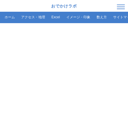
おでかけラボ
ホーム
アクセス・地理
Excel
イメージ・印象
数え方
サイトマ