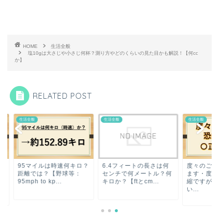
HOME
生活全般
塩10gは大さじや小さじ何杯？測り方やどのくらいの見た目かも解説！【何cc
か】
RELATED POST
全般
生活全般
生活全般
5マイルは時速何キロ？
6.4フィートの長さは何
度々のご連絡失礼い
離では？【野球等：
センチで何メートル？何
ます・度々のお願い
ph to kp...
キロか？【ftとcm...
縮ですが・度々のお
い...