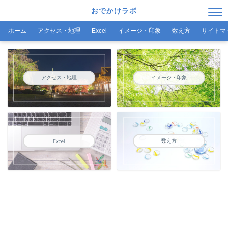
おでかけラボ
ホーム
アクセス・地理
Excel
イメージ・印象
数え方
サイトマ
アクセス・地理
イメージ・印象
数え方
Excel