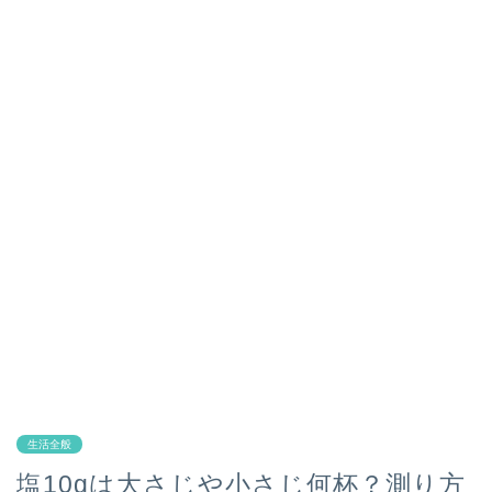
生活全般
塩10gは大さじや小さじ何杯？測り方