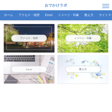
おでかけラボ
ホーム
アクセス・地理
Excel
イメージ・印象
数え方
サイトマ
アクセス・地理
イメージ・印象
数え方
Excel