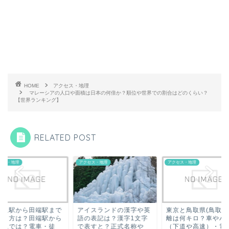
HOME
アクセス・地理
マレーシアの人口や面積は日本の何倍か？順位や世界での割合はどのくらい？
【世界ランキング】
RELATED POST
セス・地理
アクセス・地理
アクセス・地理
暮里駅から田端駅まで
アイスランドの漢字や英
東京と鳥取県(鳥取)
行き方は？田端駅から
語の表記は？漢字1文字
離は何キロ？車やバ
暮里では？電車・徒
で表すと？正式名称や
（下道や高速）・電車.