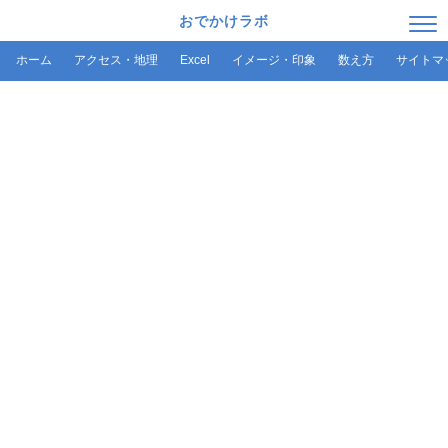
おでかけラボ
ホーム
アクセス・地理
Excel
イメージ・印象
数え方
サイトマ