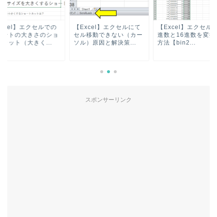
xcel】エクセルにて
【Excel】エクセルにて2
【Excel】エクセル
ル移動できない（カー
進数と16進数を変換する
フォントの大きさの
）原因と解決策...
方法【bin2...
ートカット（大きく..
スポンサーリンク