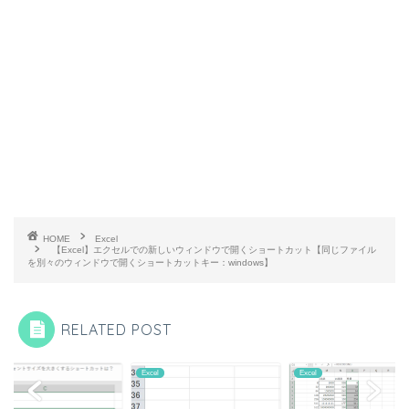
HOME
Excel
【Excel】エクセルでの新しいウィンドウで開くショートカット【同じファイル
を別々のウィンドウで開くショートカットキー：windows】
RELATED POST
l
Excel
Excel