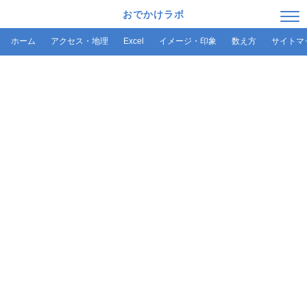
おでかけラボ
ホーム
アクセス・地理
Excel
イメージ・印象
数え方
サイトマ