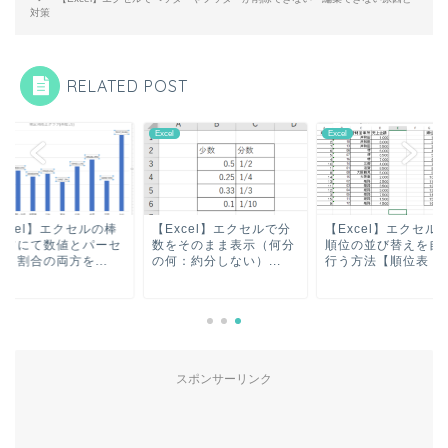
対策
RELATED POST
l
Excel
Excel
xcel】エクセルの棒
【Excel】エクセルで分
【Excel】エクセル
ラフにて数値とパーセ
数をそのまま表示（何分
順位の並び替えを自
・割合の両方を...
の何：約分しない）...
行う方法【順位表：..
スポンサーリンク