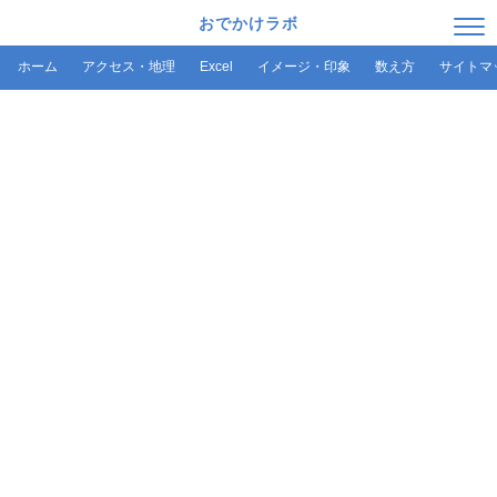
おでかけラボ
ホーム
アクセス・地理
Excel
イメージ・印象
数え方
サイトマ