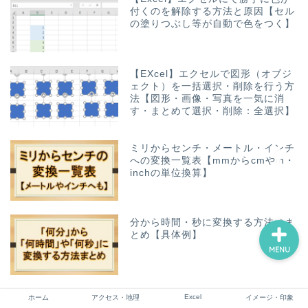
付くのを解除する方法と原因【セル
の塗りつぶし等が自動で色をつく】
ホーム
【EXcel】エクセルで図形（オブジ
ェクト）を一括選択・削除を行う方
アクセス・地理
法【図形・画像・写真を一気に消
す・まとめて選択・削除：全選択】
Excel
ミリからセンチ・メートル・インチ
への変換一覧表【mmからcmやm・
イメージ・印象
inchの単位換算】
分から時間・秒に変換する方法のま
とめ【具体例】
MENU
【Excel】エクセルでの四則演算の
Excel
ホーム
アクセス・地理
イメージ・印象