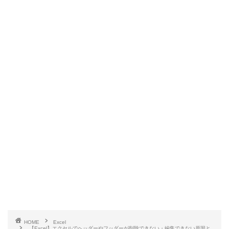
HOME
Excel
【Excel】エクセルでヘッダーやフッダーが削除できない・編集できない原因と