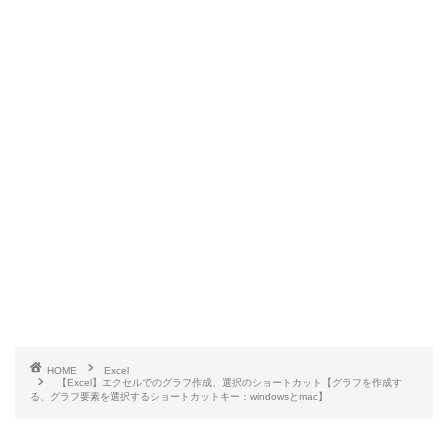
HOME
Excel
【Excel】エクセルでのグラフ作成、選択のショートカット【グラフを作成す
る、グラフ要素を選択するショートカットキー：windowsとmac】