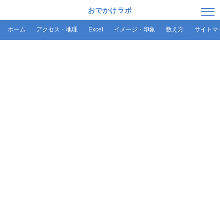
おでかけラボ
ホーム
アクセス・地理
Excel
イメージ・印象
数え方
サイトマ