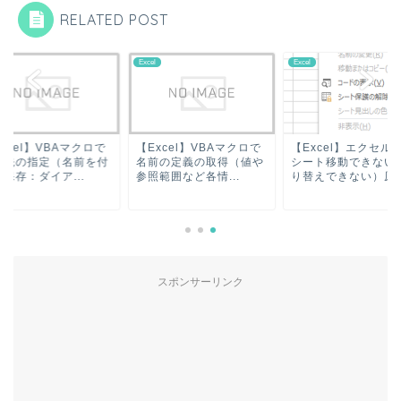
RELATED POST
l
Excel
Excel
xcel】VBAマクロで
【Excel】VBAマクロで
【Excel】エクセル
存先の指定（名前を付
名前の定義の取得（値や
シート移動できない
保存：ダイア...
参照範囲など各情...
り替えできない）原..
スポンサーリンク