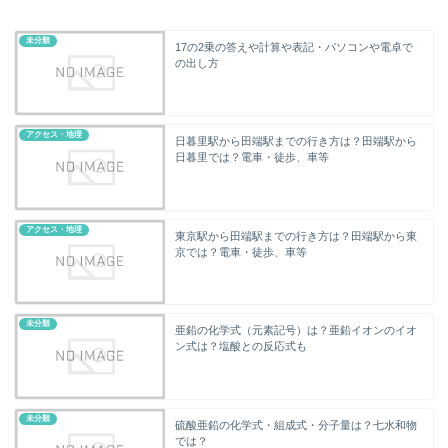
未分類
17の2乗の答えや計算や表記・パソコンや電卓で
の出し方
アクセス・地理
日暮里駅から田端駅までの行き方は？田端駅から
日暮里では？電車・徒歩、車等
アクセス・地理
東京駅から田端駅までの行き方は？田端駅から東
京では？電車・徒歩、車等
未分類
亜鉛の化学式（元素記号）は？亜鉛イオンのイオ
ン式は？塩酸との反応式も
未分類
硫酸亜鉛の化学式・組成式・分子量は？七水和物
では？