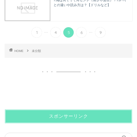
75φは何ミリで何センチ（長さや直径）？75パイ
との違いや読み方は？【ドリルなど】
...
...
1
4
5
6
9
HOME
未分類
スポンサーリンク