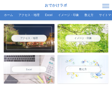
おでかけラボ
ホーム
アクセス・地理
Excel
イメージ・印象
数え方
サイトマ
アクセス・地理
イメージ・印象
数え方
Excel