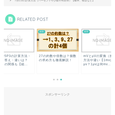
7分の5の計算方法（パーセントや少数や何割等）【確率、模型など】
RELATED POST
科学
科学
7の約数や倍数は？個数
mVとμVの変換（換算）
5C3や5P3の計算方
求め方も徹底解説！
方法や違い【1mvは何
意味・答え・違いは
μv？1μvは何mv...
5C2との関係も【組..
スポンサーリンク