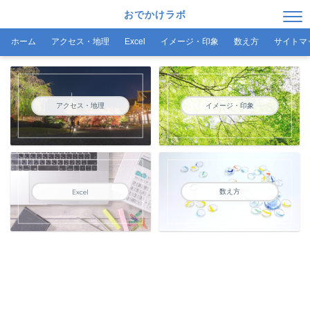
おでかけラボ
ホーム
アクセス・地理
Excel
イメージ・印象
数え方
サイトマ
アクセス・地理
イメージ・印象
数え方
Excel