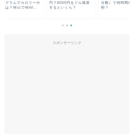
何グラムでカロリーや
円？8000円をドル換算
分数）で何時間何分
は？何ccで何ml...
するといくら？
秒？
スポンサーリンク