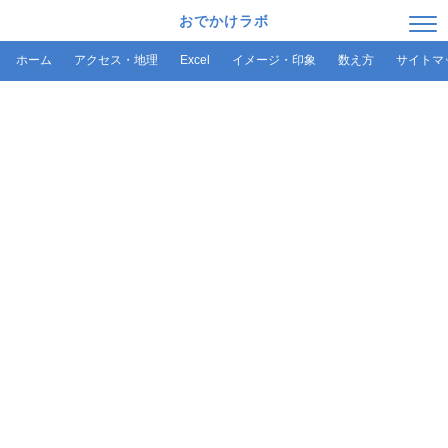
おでかけラボ
ホーム
アクセス・地理
Excel
イメージ・印象
数え方
サイトマ