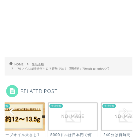
HOME
生活全般
70マイルは時速何キロ？距離では？【野球等：70mph to kphなど】
RELATED POST
全般
生活全般
生活全般
リーブオイル大さじ1
8000ドルは日本円で何
240分は何時間（少