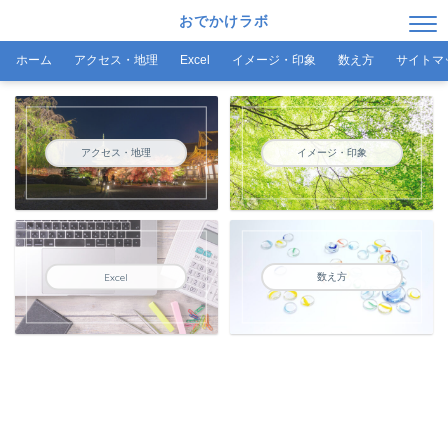
おでかけラボ
ホーム
アクセス・地理
Excel
イメージ・印象
数え方
サイトマ
アクセス・地理
イメージ・印象
数え方
Excel