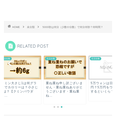
HOME
未分類
5000秒は何分（少数や分数）で何分何秒？何時間？
RELATED POST
全般
生活全般
生活全般
ミン大さじ1は何グラ
重ね重ね申し訳ございま
5万ウォンは日本円
でカロリーは？小さじ
せん・重ね重ねありがと
円？5万円をウォン
は？【クミンパウダ
うございます・重ね重
するといくら？
.
ね...