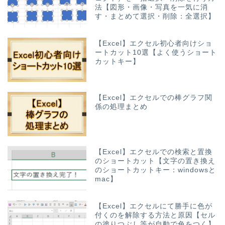
法【図形・画像・写真を一気に消
す・まとめて選択・削除：全選択】
【Excel】エクセル初心者向けショ
ートカット10選【よく使うショート
カットキー】
【Excel】エクセルでの棒グラフ関
係の処理まとめ
【Excel】エクセルでの検索と置換
のショートカット【文字の置き換え
のショートカットキー：windowsと
mac】
【Excel】エクセルにて勝手に色が
付くのを解除する方法と原因【セル
の塗りつぶし等が自動で色をつく】