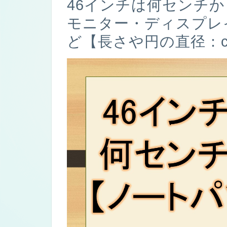
46インチは何センチか
モニター・ディスプレ
ど【長さや円の直径：c