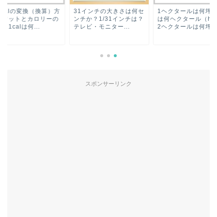
とcalの変換（換算）方
31インチの大きさは何セ
1ヘクタールは何坪？
【ワットとカロリーの
ンチか？1/31インチは？
は何ヘクタール（ha
：1calは何...
テレビ・モニター...
2ヘクタールは何坪..
スポンサーリンク