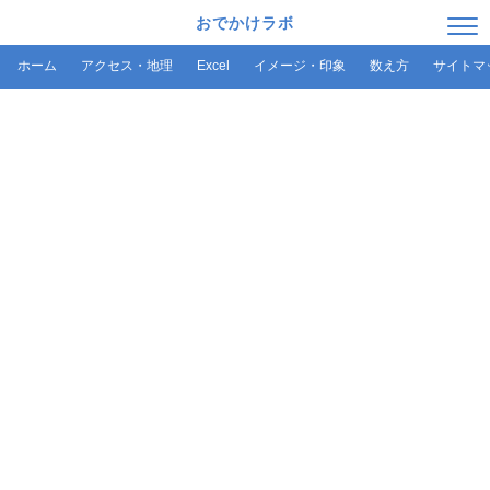
おでかけラボ
ホーム
アクセス・地理
Excel
イメージ・印象
数え方
サイトマ