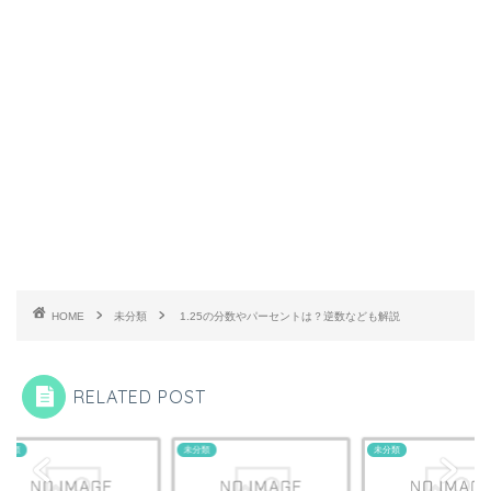
HOME
未分類
1.25の分数やパーセントは？逆数なども解説
RELATED POST
類
未分類
未分類