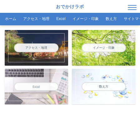
おでかけラボ
ホーム
アクセス・地理
Excel
イメージ・印象
数え方
サイトマ
アクセス・地理
イメージ・印象
数え方
Excel