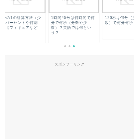
0分の1の計算方法（少
1時間45分は何時間で何
120秒は何分（少数
やパーセントや何割
分で何秒（分数や少
数）で何分何秒？何
）【フィギュアなど
数）？英語では何とい
.
う？
スポンサーリンク