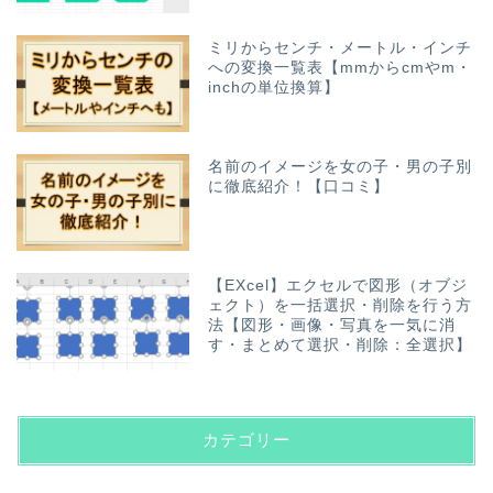
ミリからセンチ・メートル・インチ
への変換一覧表【mmからcmやm・
inchの単位換算】
名前のイメージを女の子・男の子別
に徹底紹介！【口コミ】
【EXcel】エクセルで図形（オブジ
ェクト）を一括選択・削除を行う方
法【図形・画像・写真を一気に消
す・まとめて選択・削除：全選択】
カテゴリー